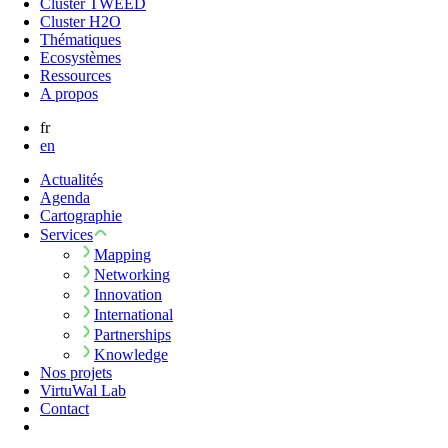
Cluster TWEED
Cluster H2O
Thématiques
Ecosystèmes
Ressources
A propos
fr
en
Actualités
Agenda
Cartographie
Services
Mapping
Networking
Innovation
International
Partnerships
Knowledge
Nos projets
VirtuWal Lab
Contact