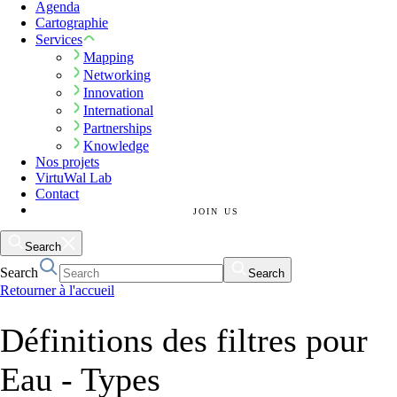
Agenda
Cartographie
Services
Mapping
Networking
Innovation
International
Partnerships
Knowledge
Nos projets
VirtuWal Lab
Contact
JOIN US
Search
Search
Search
Retourner à l'accueil
Définitions des filtres pour
Eau - Types