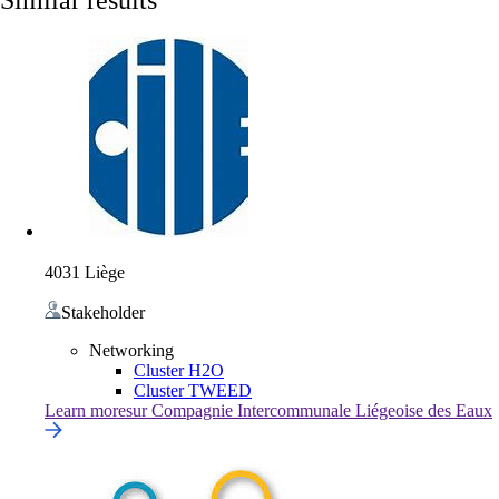
4031 Liège
Stakeholder
Networking
Cluster H2O
Cluster TWEED
Learn more
sur
Compagnie Intercommunale Liégeoise des Eaux