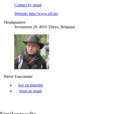
Contact by
email
Website:
http://www.pfi.be/
Headquarters
Jevoumont 20, 4910 Theux, Belgique
Pierre Fauconnier
See on linkedin
Send an email
Similar results