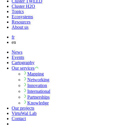
Cluster TWEED
Cluster H2O
Topics
Ecosystems
Resources
About us
fr
en
News
Events
Cartography
Our services
Mapping
Networking
Innovation
International
Partnerships
Knowledge
Our projects
VirtuWal Lab
Contact