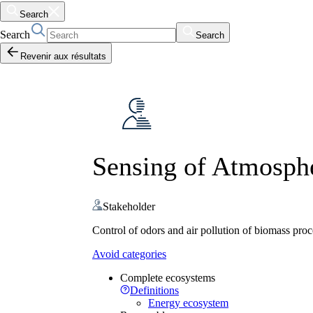
Search
Search
Search
Revenir aux résultats
Sensing of Atmosph
Stakeholder
Control of odors and air pollution of biomass proce
Avoid categories
Complete ecosystems
Definitions
Energy ecosystem