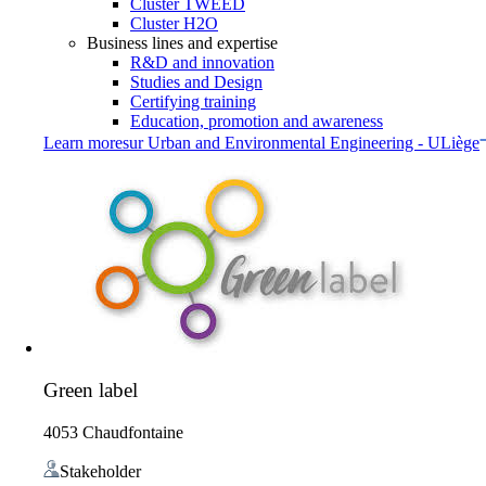
Cluster TWEED
Cluster H2O
Business lines and expertise
R&D and innovation
Studies and Design
Certifying training
Education, promotion and awareness
Learn more
sur
Urban and Environmental Engineering - ULiège
Green label
4053 Chaudfontaine
Stakeholder