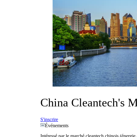
China Cleantech's 
S'inscrire
Événements
Intéressé par le marché cleantech chinois (énergi