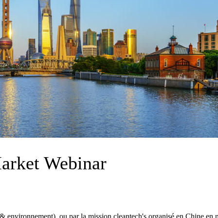
Market Webinar
e & environnement), ou par la mission cleantech's organisé en Chine en