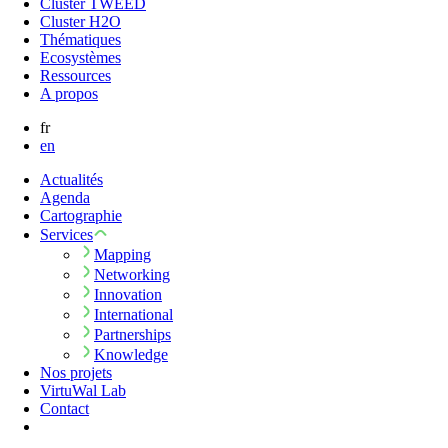
Cluster TWEED
Cluster H2O
Thématiques
Ecosystèmes
Ressources
A propos
fr
en
Actualités
Agenda
Cartographie
Services
Mapping
Networking
Innovation
International
Partnerships
Knowledge
Nos projets
VirtuWal Lab
Contact