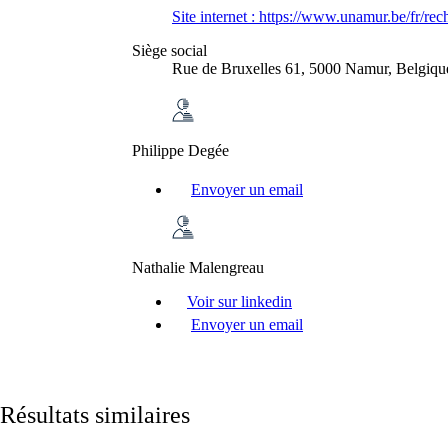
Site internet :
https://www.unamur.be/fr/rec
Siège social
Rue de Bruxelles 61, 5000 Namur, Belgiqu
Philippe Degée
Envoyer un email
Nathalie Malengreau
Voir sur linkedin
Envoyer un email
Résultats similaires