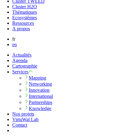
Cluster TWEED
Cluster H2O
Thématiques
Ecosystèmes
Ressources
A propos
fr
en
Actualités
Agenda
Cartographie
Services
Mapping
Networking
Innovation
International
Partnerships
Knowledge
Nos projets
VirtuWal Lab
Contact