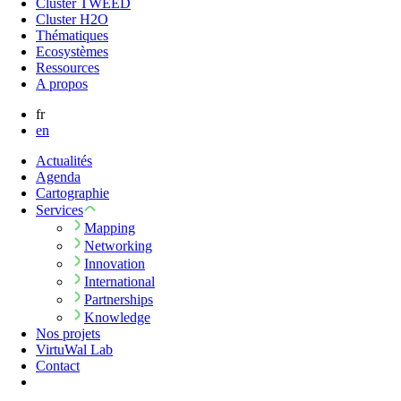
Cluster TWEED
Cluster H2O
Thématiques
Ecosystèmes
Ressources
A propos
fr
en
Actualités
Agenda
Cartographie
Services
Mapping
Networking
Innovation
International
Partnerships
Knowledge
Nos projets
VirtuWal Lab
Contact