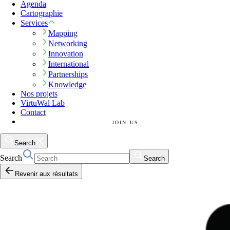
Agenda
Cartographie
Services
Mapping
Networking
Innovation
International
Partnerships
Knowledge
Nos projets
VirtuWal Lab
Contact
JOIN US
Search
Search
Search
Revenir aux résultats