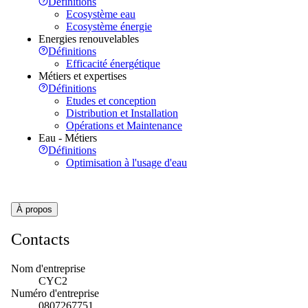
Définitions
Ecosystème eau
Ecosystème énergie
Energies renouvelables
Définitions
Efficacité énergétique
Métiers et expertises
Définitions
Etudes et conception
Distribution et Installation
Opérations et Maintenance
Eau - Métiers
Définitions
Optimisation à l'usage d'eau
À propos
Contacts
Nom d'entreprise
CYC2
Numéro d'entreprise
0807267751