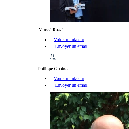
Ahmed Rassili
Voir sur linkedin
Envoyer un email
Philippe Guaino
Voir sur linkedin
Envoyer un email