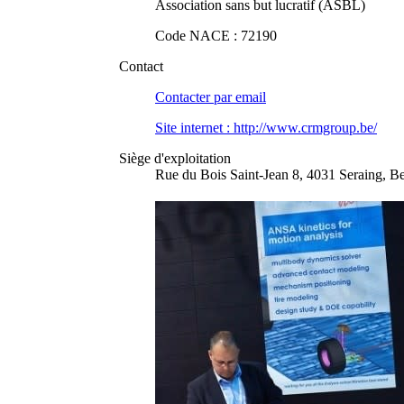
Association sans but lucratif (ASBL)
Code NACE
:
72190
Contact
Contacter par
email
Site internet :
http://www.crmgroup.be/
Siège d'exploitation
Rue du Bois Saint-Jean 8, 4031 Seraing, B