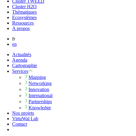
Cluster TWEED
Cluster H2O
Thématiques
Ecosystèmes
Ressources
A propos
fr
en
Actualités
Agenda
Cartographie
Services
Mapping
Networking
Innovation
International
Partnerships
Knowledge
Nos projets
VirtuWal Lab
Contact