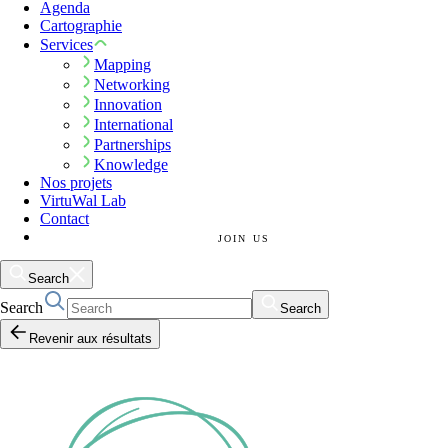
Agenda
Cartographie
Services
Mapping
Networking
Innovation
International
Partnerships
Knowledge
Nos projets
VirtuWal Lab
Contact
JOIN US
Search
Search
Search
Revenir aux résultats