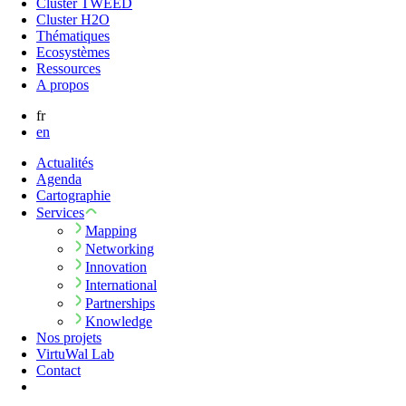
Cluster TWEED
Cluster H2O
Thématiques
Ecosystèmes
Ressources
A propos
fr
en
Actualités
Agenda
Cartographie
Services
Mapping
Networking
Innovation
International
Partnerships
Knowledge
Nos projets
VirtuWal Lab
Contact