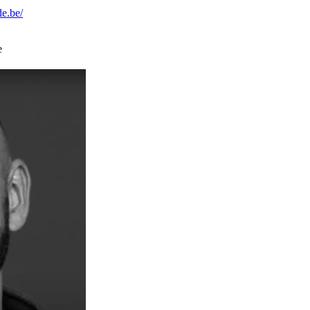
e.be/
e