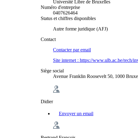
Université Libre de Bruxelles
Numéro d'entreprise
0407626464
Status et chiffres disponibles
Autre forme juridique (AFJ)
Contact
Contacter par
email
Site internet :
https://www.ulb.ac.be/rech/i
Siège social
Avenue Franklin Roosevelt 50, 1000 Bruxel
Didier
Envoyer un email
Bertrand François