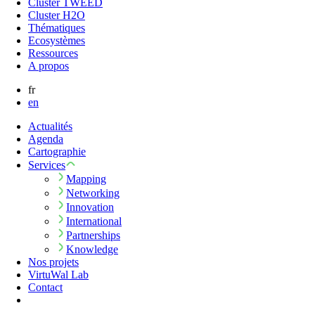
Cluster TWEED
Cluster H2O
Thématiques
Ecosystèmes
Ressources
A propos
fr
en
Actualités
Agenda
Cartographie
Services
Mapping
Networking
Innovation
International
Partnerships
Knowledge
Nos projets
VirtuWal Lab
Contact