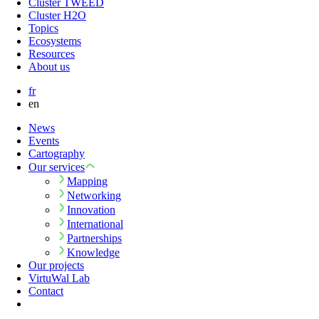
Cluster TWEED
Cluster H2O
Topics
Ecosystems
Resources
About us
fr
en
News
Events
Cartography
Our services
Mapping
Networking
Innovation
International
Partnerships
Knowledge
Our projects
VirtuWal Lab
Contact