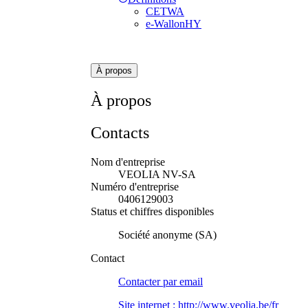
CETWA
e-WallonHY
À propos
À propos
Contacts
Nom d'entreprise
VEOLIA NV-SA
Numéro d'entreprise
0406129003
Status et chiffres disponibles
Société anonyme (SA)
Contact
Contacter par
email
Site internet :
http://www.veolia.be/fr