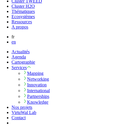
Cluster TWEED
Cluster H2O
Thématiques
Ecosystèmes
Ressources
A propos
fr
en
Actualités
Agenda
Cartographie
Services
Mapping
Networking
Innovation
International
Partnerships
Knowledge
Nos projets
VirtuWal Lab
Contact